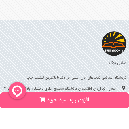
سانی بوک
فروشگاه اینترنتی کتاب‌های زبان اصلی روز دنیا با بالاترین کیفیت چاپ
آدرس : تهران، خ انقلاب، خ دانشگاه، مجتمع اداری دانشگاه، پلاک 158 واحد 3
افزودن به سبد خرید
(جهت خرید حضوری، تلفنی ، پیگیری سفارشات سایت با شماره تلفن 02166175070
تماس حاصل فرمایید)