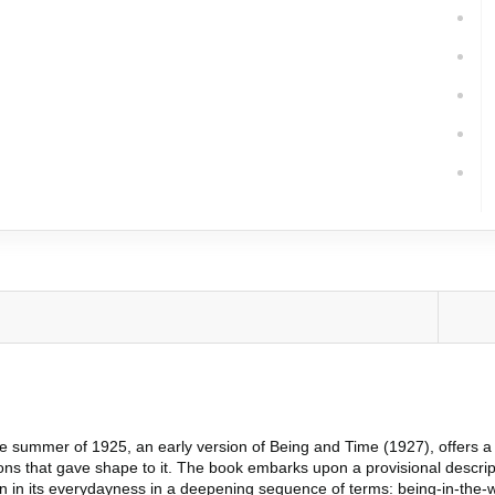
قطع:
رقعی
نوع کاغذ:
بالک
نوع چاپ متن:
مشکی
ژانر:
Philosophy
تعداد صفحه :
432 صفحه(متن کامل بدون حذفیات)
بران
the summer of 1925, an early version of
Being and Time
(1927), offers a
ons that gave shape to it. The book embarks upon a provisional descript
in its everydayness in a deepening sequence of terms: being-in-the-w