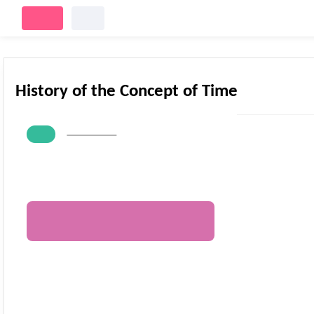
ورود
ثبت‌نام
History of the Concept of Time
943,000
٪5
قیمت :
895,850
تومان
متن کامل بدون حذفیات
افزودن به سبد خرید
افزودن به علاقه‌مندیها