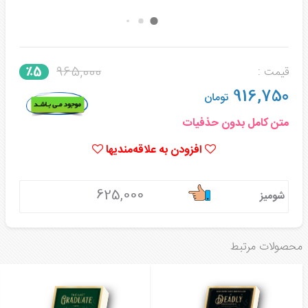
965,000
٪5
قیمت :
916,750
تومان
متن کامل بدون حذفیات
افزودن به علاقه‌مندیها
625,000
شومیز
محصولات مرتبط