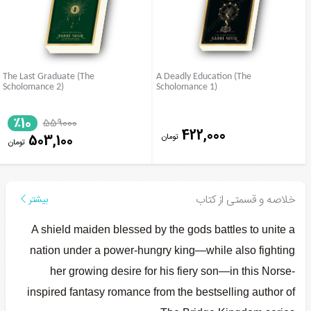
The Last Graduate (The
A Deadly Education (The
Scholomance 2)
Scholomance 1)
٪10
559000
422,000
تومان
503,100
تومان
خلاصه و قسمتی از کتاب
بیشتر
A shield maiden blessed by the gods battles to unite a
nation under a power-hungry king—while also fighting
her growing desire for his fiery son—in this Norse-
inspired fantasy romance from the bestselling author of