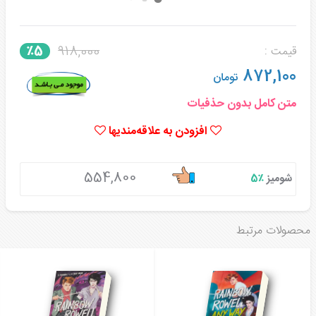
918,000
٪5
قیمت :
872,100
تومان
متن کامل بدون حذفیات
افزودن به علاقه‌مندیها
554,800
شومیز
٪5
محصولات مرتبط