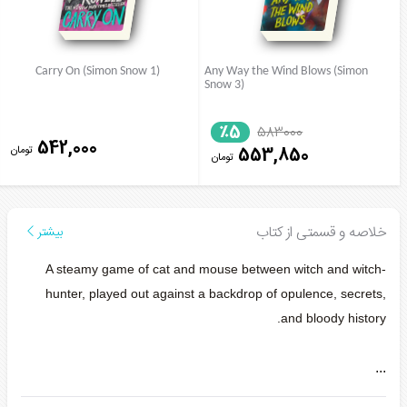
Carry On (Simon Snow 1)
Any Way the Wind Blows (Simon
Snow 3)
٪5
583000
542,000
تومان
553,850
تومان
خلاصه و قسمتی از کتاب
بیشتر
A steamy game of cat and mouse between witch and witch-
hunter, played out against a backdrop of opulence, secrets,
and bloody history.
...