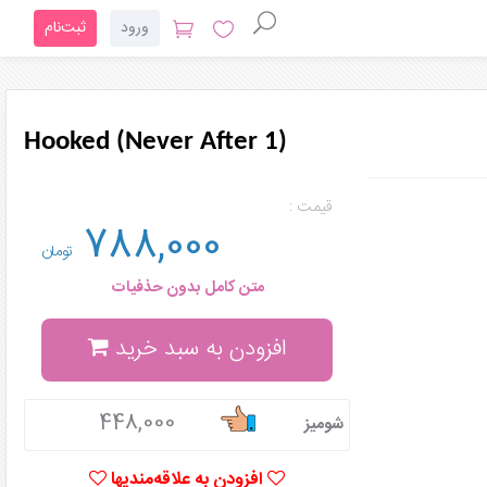
ورود
ثبت‌نام
Hooked (Never After 1)
قیمت :
788,000
تومان
متن کامل بدون حذفیات
افزودن به سبد خرید
448,000
شومیز
افزودن به علاقه‌مندیها