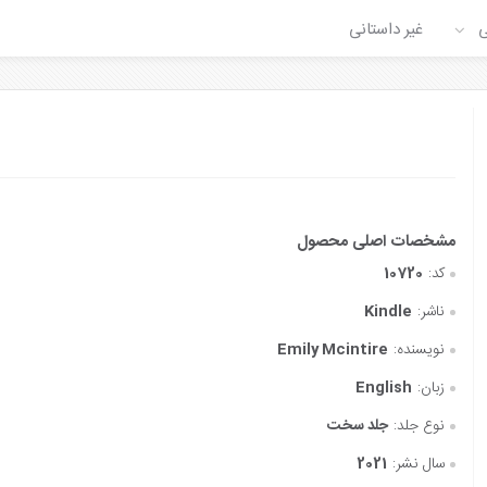
ی
غیر داستانی
کد:
10720
ناشر:
Kindle
نویسنده:
Emily Mcintire
زبان:
English
نوع جلد:
جلد سخت
سال نشر:
2021