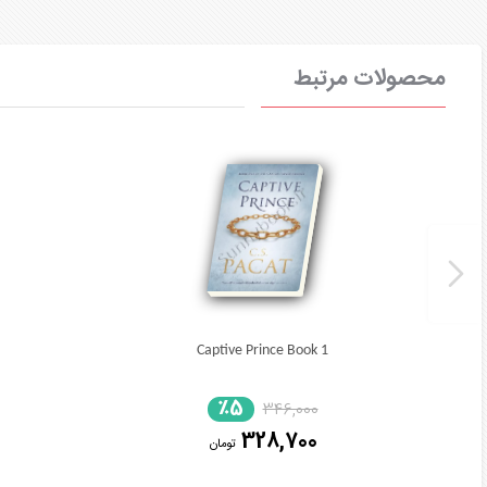
محصولات مرتبط
Captive Prince Book 1
٪5
346,000
328,700
تومان