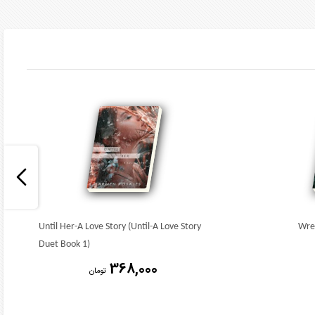
Until Her-A Love Story (Until-A Love Story
Wret
Duet Book 1)
368,000
تومان