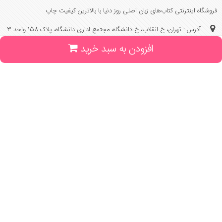
فروشگاه اینترنتی کتاب‌های زبان اصلی روز دنیا با بالاترین کیفیت چاپ
آدرس : تهران، خ انقلاب، خ دانشگاه، مجتمع اداری دانشگاه، پلاک 158 واحد 3
افزودن به سبد خرید
(جهت خرید حضوری، تلفنی ، پیگیری سفارشات سایت با شماره تلفن 02166175070
تماس حاصل فرمایید)
راهنما و خدمات
راهنمای ثبت سفارش
راهنمای ثبت درخواست کتاب
قوانین خرید از سایت
_
با ما همراه باشید