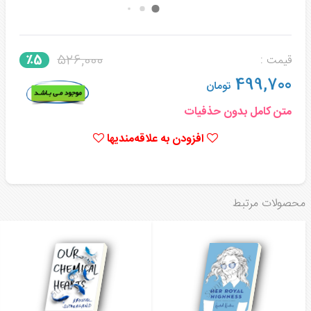
526,000
٪5
قیمت :
499,700
تومان
متن کامل بدون حذفیات
افزودن به علاقه‌مندیها
محصولات مرتبط