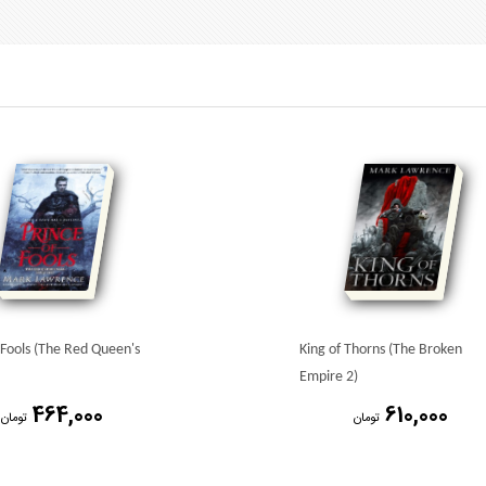
 Fools (The Red Queen's
King of Thorns (The Broken
Empire 2)
464,000
610,000
تومان
تومان