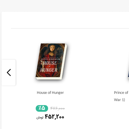
House of Hunger
Prince of
War 1)
٪5
476,000
452,200
تومان