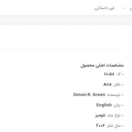
ی
غیر داستانی
کد:
11058
ناشر:
Ace
نویسنده:
Simon R. Green
زبان:
English
نوع جلد:
شومیز
سال نشر:
2006