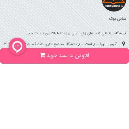
سانی بوک
فروشگاه اینترنتی کتاب‌های زبان اصلی روز دنیا با بالاترین کیفیت چاپ
آدرس : تهران، خ انقلاب، خ دانشگاه، مجتمع اداری دانشگاه، پلاک 158 واحد 3
افزودن به سبد خرید
(جهت خرید حضوری، تلفنی ، پیگیری سفارشات سایت با شماره تلفن 02166175070
تماس حاصل فرمایید)
راهنما و خدمات
راهنمای ثبت سفارش
راهنمای ثبت درخواست کتاب
قوانین خرید از سایت
_