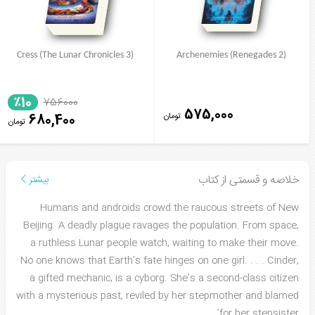
Cress (The Lunar Chronicles 3)
Archenemies (Renegades 2)
٪10
756000
575,000
تومان
680,400
تومان
خلاصه و قسمتی از کتاب
بیشتر
Humans and androids crowd the raucous streets of New
Beijing. A deadly plague ravages the population. From space,
a ruthless Lunar people watch, waiting to make their move.
No one knows that Earth’s fate hinges on one girl. . . . Cinder,
a gifted mechanic, is a cyborg. She’s a second-class citizen
with a mysterious past, reviled by her stepmother and blamed
...
for her stepsister’