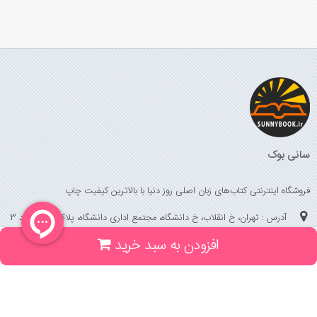
سانی بوک
فروشگاه اینترنتی کتاب‌های زبان اصلی روز دنیا با بالاترین کیفیت چاپ
آدرس : تهران، خ انقلاب، خ دانشگاه، مجتمع اداری دانشگاه، پلاک 158 واحد 3
افزودن به سبد خرید
(جهت خرید حضوری، تلفنی ، پیگیری سفارشات سایت با شماره تلفن 02166175070
تماس حاصل فرمایید)