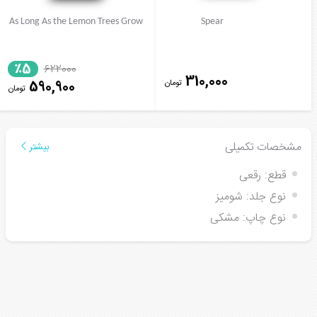
As Long As the Lemon Trees Grow
Spear
٪5
622000
310,000
تومان
590,900
تومان
مشخصات تکمیلی
بیشتر
قطع:
رقعی
نوع جلد:
شومیز
نوع چاپ:
مشکی