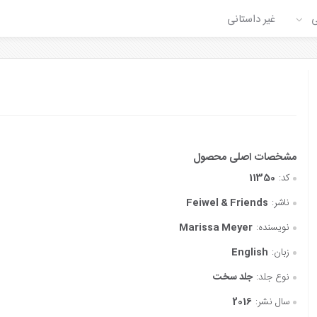
ی
غیر داستانی
کد:
11350
ناشر:
Feiwel & Friends
نویسنده:
Marissa Meyer
زبان:
English
نوع جلد:
جلد سخت
سال نشر:
2016