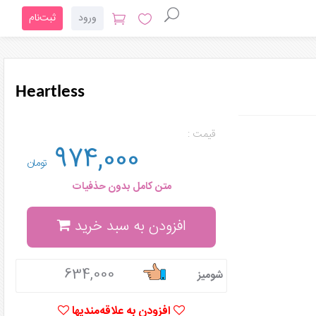
ورود
ثبت‌نام
Heartless
قیمت :
974,000
تومان
متن کامل بدون حذفیات
افزودن به سبد خرید
634,000
شومیز
افزودن به علاقه‌مندیها