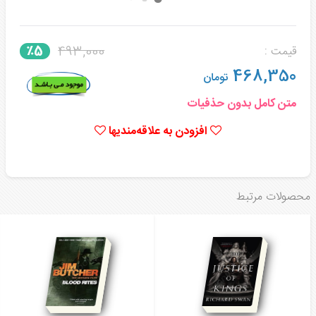
493,000
٪5
قیمت :
468,350
تومان
متن کامل بدون حذفیات
افزودن به علاقه‌مندیها
محصولات مرتبط