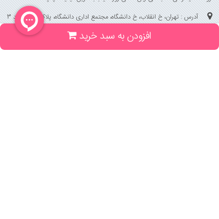
آدرس : تهران، خ انقلاب، خ دانشگاه، مجتمع اداری دانشگاه، پلاک 158 واحد 3
افزودن به سبد خرید
(جهت خرید حضوری، تلفنی ، پیگیری سفارشات سایت با شماره تلفن 02166175070
تماس حاصل فرمایید)
راهنما و خدمات
راهنمای ثبت سفارش
راهنمای ثبت درخواست کتاب
قوانین خرید از سایت
_
با ما همراه باشید
;