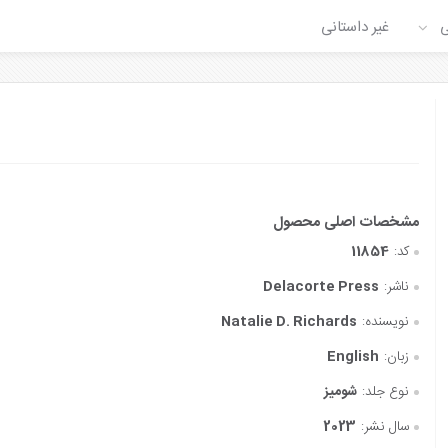
ی
غیر داستانی
کد:
11854
ناشر:
Delacorte Press
نویسنده:
Natalie D. Richards
زبان:
English
نوع جلد:
شومیز
سال نشر:
2023