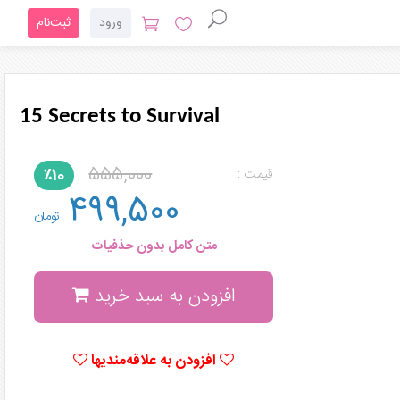
ورود
ثبت‌نام
15 Secrets to Survival
555,000
٪10
قیمت :
499,500
تومان
متن کامل بدون حذفیات
افزودن به سبد خرید
افزودن به علاقه‌مندیها