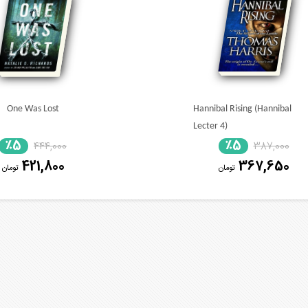
One Was Lost
Hannibal Rising (Hannibal
Lecter 4)
٪5
٪5
444,000
387,000
421,800
367,650
تومان
تومان