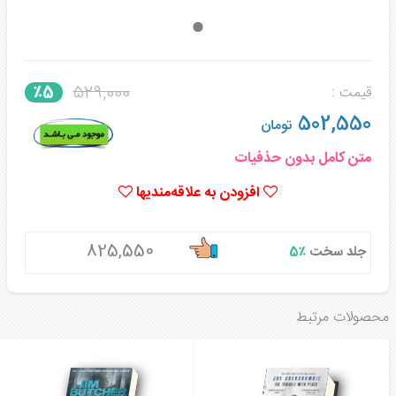
529,000
٪5
قیمت :
502,550
تومان
متن کامل بدون حذفیات
افزودن به علاقه‌مندیها
825,550
جلد سخت
٪5
محصولات مرتبط