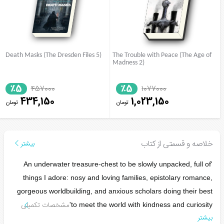
Death Masks (The Dresden Files 5)
The Trouble with Peace (The Age of
Madness 2)
٪5
٪5
457000
1077000
434,150
1,023,150
تومان
تومان
خلاصه و قسمتی از کتاب
بیشتر
'An underwater treasure-chest to be slowly unpacked, full of
things I adore: nosy and loving families, epistolary romance,
gorgeous worldbuilding, and anxious scholars doing their best
مشخصات تکمیلی
to meet the world with kindness and curiosity'
بیشتر