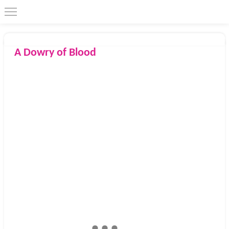
A Dowry of Blood
2022
Redhook