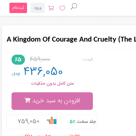
ورود
ثبت‌نام
A Kingdom Of Courage And Cruelty (The L
459,000
٪5
قیمت :
436,050
تومان
متن کامل بدون حذفیات
افزودن به سبد خرید
759,050
جلد سخت
٪5