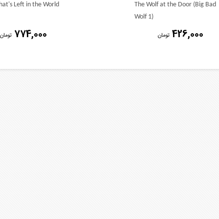
That's Left in the World
The Wolf at the Door (Big Bad
Wolf 1)
774,000
426,000
تومان
تومان