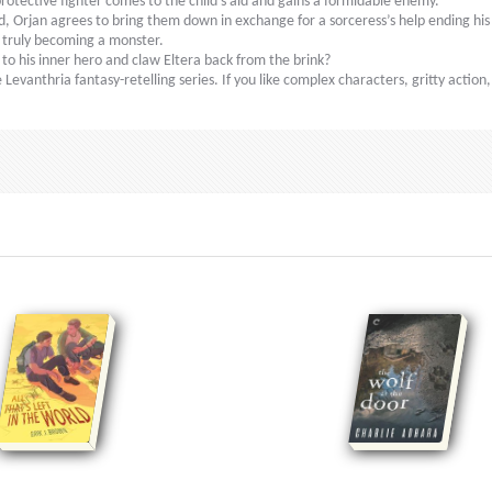
 protective fighter comes to the child’s aid and gains a formidable enemy.
nd, Orjan agrees to bring them down in exchange for a sorceress’s help ending h
to truly becoming a monster.
g to his inner hero and claw Eltera back from the brink?
evanthria fantasy-retelling series. If you like complex characters, gritty action,