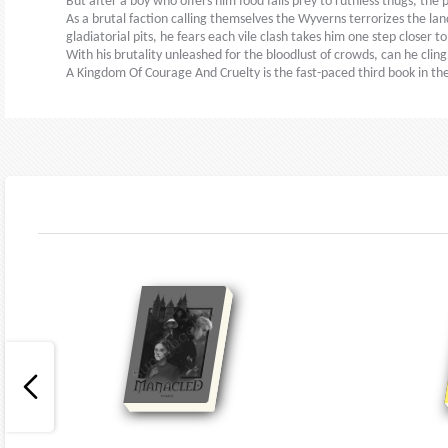
But after a boy who offers him food falls prey to ruthless thugs, the
As a brutal faction calling themselves the Wyverns terrorizes the la
gladiatorial pits, he fears each vile clash takes him one step closer 
With his brutality unleashed for the bloodlust of crowds, can he clin
A Kingdom Of Courage And Cruelty is the fast-paced third book in the L