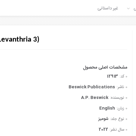
ی
غیر داستانی
evanthria 3)
کد:
12913
ناشر:
Beswick Publications
نویسنده:
A.P. Beswick
زبان:
English
نوع جلد:
شومیز
سال نشر:
2022