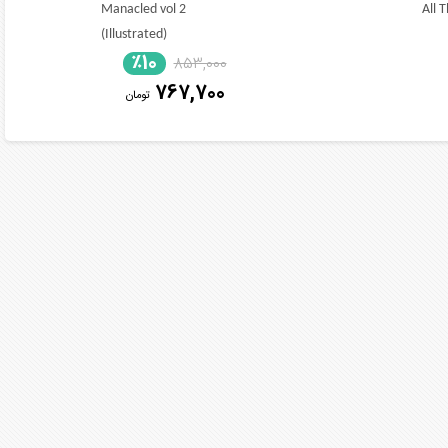
Manacled vol 2
All 
(Illustrated)
٪10
853,000
767,700
تومان