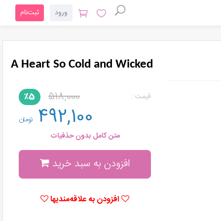
ورود
ثبت‌نام
A Heart So Cold and Wicked
518,000
٪5
قیمت :
492,100
تومان
متن کامل بدون حذفیات
افزودن به سبد خرید
افزودن به علاقه‌مندیها