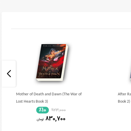
Mother of Death and Dawn (The War of
After Ra
Lost Hearts Book 3)
Book 2)
٪10
923,000
830,700
تومان