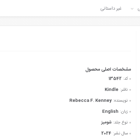
ی
غیر داستانی
کد:
13542
ناشر:
Kindle
نویسنده:
Rebecca F. Kenney
زبان:
English
نوع جلد:
شومیز
سال نشر:
2024