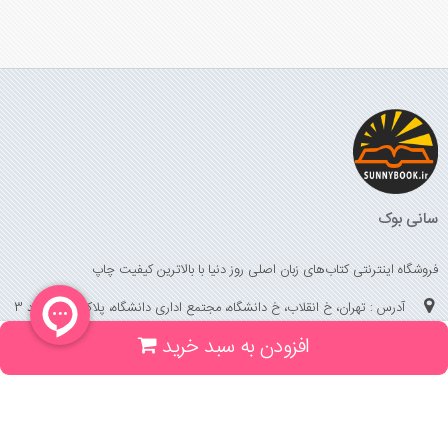
سانی بوک
فروشگاه اینترنتی کتاب‌های زبان اصلی روز دنیا با بالاترین کیفیت چاپ
آدرس : تهران، خ انقلاب، خ دانشگاه، مجتمع اداری دانشگاه، پلاک 158 واحد 3
افزودن به سبد خرید
(جهت خرید حضوری، تلفنی ، پیگیری سفارشات سایت با شماره تلفن 02166175070
تماس حاصل فرمایید)