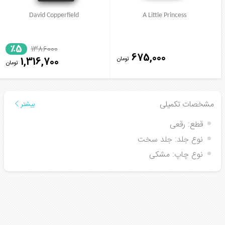
David Copperfield
A Little Princess
٪5
1386000
675,000
تومان
1,316,700
تومان
مشخصات تکمیلی
بیشتر
قطع:
رقعی
نوع جلد:
جلد سخت
نوع چاپ:
مشکی