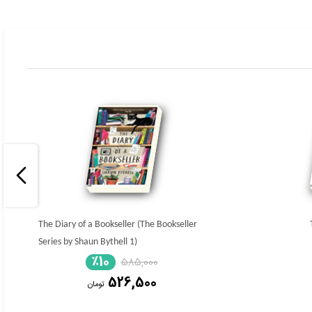
The Diary of a Bookseller (The Bookseller
Series by Shaun Bythell 1)
٪10
585,000
526,500
تومان