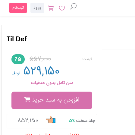
ورود
ثبت‌نام
Til Def
557,000
٪5
قیمت :
529,150
تومان
متن کامل بدون حذفیات
افزودن به سبد خرید
852,150
جلد سخت
٪5