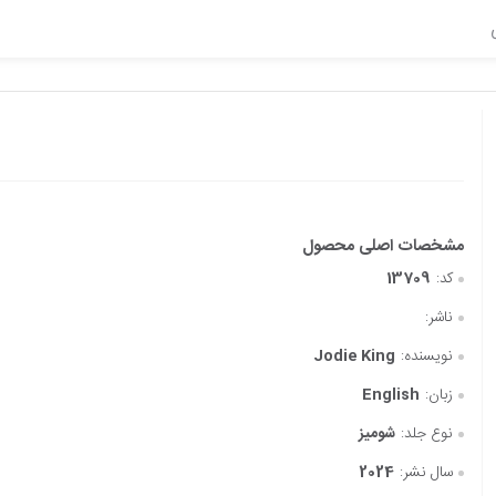
کد:
13709
ناشر:
نویسنده:
Jodie King
زبان:
English
نوع جلد:
شومیز
سال نشر:
2024