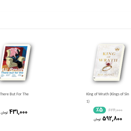
There But For The
King of Wrath (Kings of Sin
1)
٪5
624,000
431,000
تومان
592,800
تومان