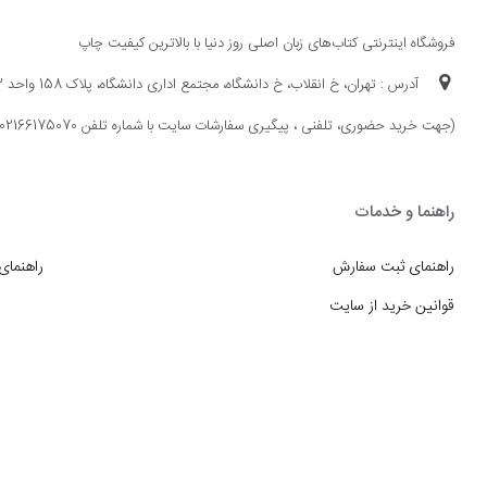
فروشگاه اینترنتی کتاب‌های زبان اصلی روز دنیا با بالاترین کیفیت چاپ
آدرس : تهران، خ انقلاب، خ دانشگاه، مجتمع اداری دانشگاه، پلاک 158 واحد 3
(جهت خرید حضوری، تلفنی ، پیگیری سفارشات سایت با شماره تلفن 02166175070 تماس حاصل فرمایید)
راهنما و خدمات
راهنمای ثبت سفارش
راهنمای
قوانین خرید از سایت
_
با ما همراه باشید