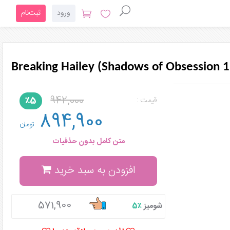
ورود
ثبت‌نام
Breaking Hailey (Shadows of Obsession 1
942,000
٪5
قیمت :
894,900
تومان
متن کامل بدون حذفیات
افزودن به سبد خرید
571,900
شومیز
٪5