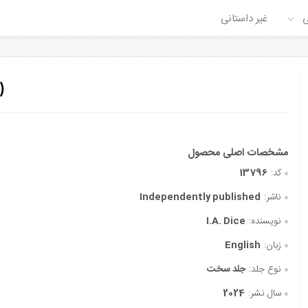
ی
غیر داستانی
)
کد:
13796
ناشر:
Independently published
نویسنده:
I.A. Dice
زبان:
English
نوع جلد:
جلد سخت
سال نشر:
2024