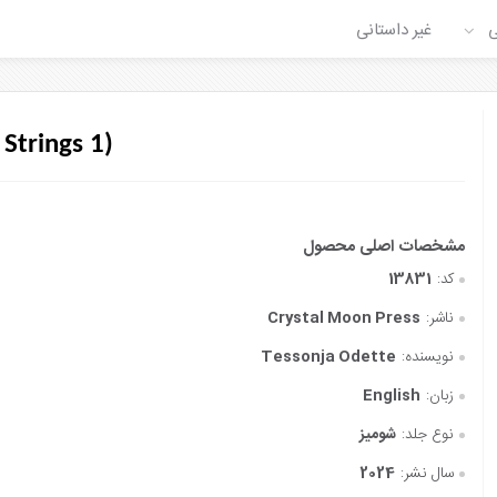
ی
غیر داستانی
 Strings 1)
کد:
13831
ناشر:
Crystal Moon Press
نویسنده:
Tessonja Odette
زبان:
English
نوع جلد:
شومیز
سال نشر:
2024