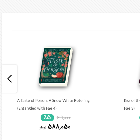
A Taste of Poison: A Snow White Retelling
Kiss of t
(Entangled with Fae 4)
Fae 3)
٪5
619,000
588,050
تومان