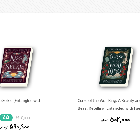
he Selkie (Entangled with
Curse of the Wolf King: A Beauty an
Beast Retelling (Entangled with Fae
٪5
622,000
502,000
تومان
590,900
تومان