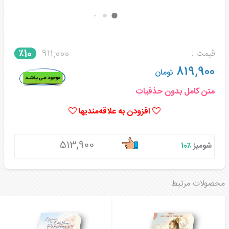
911,000
٪10
قیمت :
819,900
تومان
متن کامل بدون حذفیات
افزودن به علاقه‌مندیها
513,900
شومیز
٪10
محصولات مرتبط