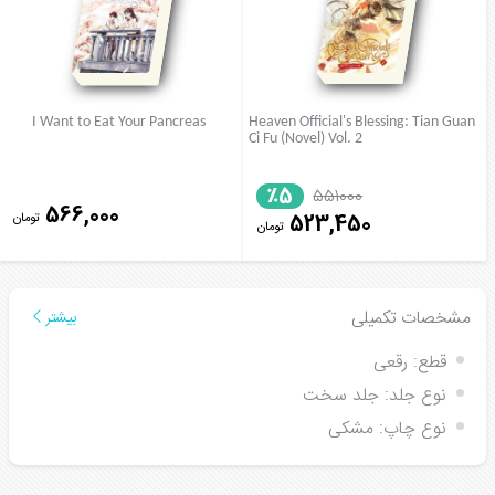
I Want to Eat Your Pancreas
Heaven Official's Blessing: Tian Guan
Ci Fu (Novel) Vol. 2
٪5
551000
566,000
تومان
523,450
تومان
مشخصات تکمیلی
بیشتر
قطع:
رقعی
نوع جلد:
جلد سخت
نوع چاپ:
مشکی