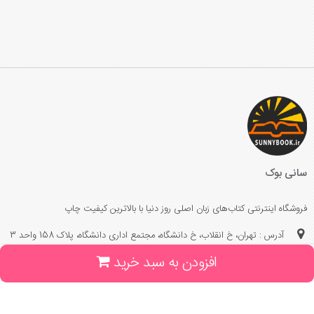
سانی بوک
فروشگاه اینترنتی کتاب‌های زبان اصلی روز دنیا با بالاترین کیفیت چاپ
آدرس : تهران، خ انقلاب، خ دانشگاه، مجتمع اداری دانشگاه، پلاک 158 واحد 3
افزودن به سبد خرید
(جهت خرید حضوری، تلفنی ، پیگیری سفارشات سایت با شماره تلفن 02166175070
تماس حاصل فرمایید)