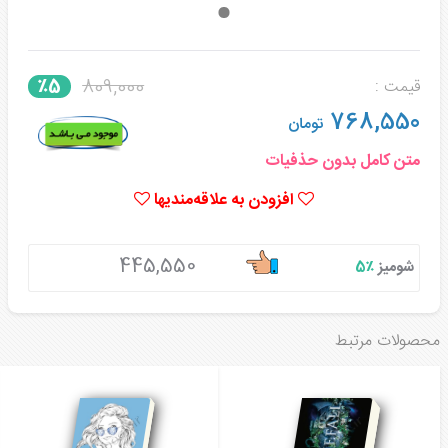
809,000
٪5
قیمت :
768,550
تومان
متن کامل بدون حذفیات
افزودن به علاقه‌مندیها
445,550
شومیز
٪5
محصولات مرتبط