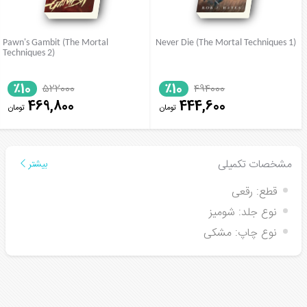
Pawn's Gambit (The Mortal
Never Die (The Mortal Techniques 1)
Techniques 2)
٪10
٪10
522000
494000
469,800
444,600
تومان
تومان
مشخصات تکمیلی
بیشتر
قطع:
رقعی
نوع جلد:
شومیز
نوع چاپ:
مشکی