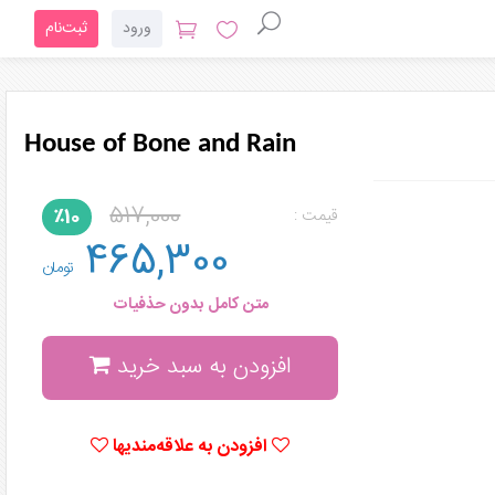
ورود
ثبت‌نام
House of Bone and Rain
517,000
٪10
قیمت :
465,300
تومان
متن کامل بدون حذفیات
افزودن به سبد خرید
افزودن به علاقه‌مندیها