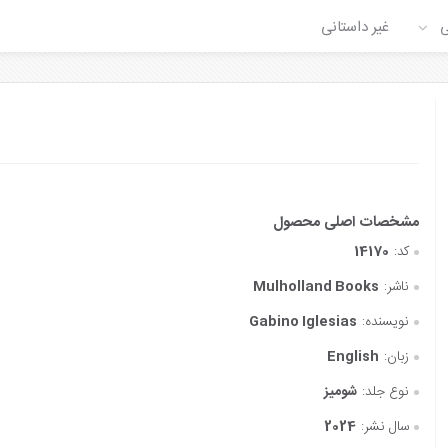
ی
غیر داستانی
کد:
14170
ناشر:
Mulholland Books
نویسنده:
Gabino Iglesias
زبان:
English
نوع جلد:
شومیز
سال نشر:
2024