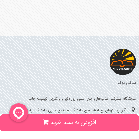
سانی بوک
فروشگاه اینترنتی کتاب‌های زبان اصلی روز دنیا با بالاترین کیفیت چاپ
آدرس : تهران، خ انقلاب، خ دانشگاه، مجتمع اداری دانشگاه، پلاک 158 واحد 3
افزودن به سبد خرید
(جهت خرید حضوری، تلفنی ، پیگیری سفارشات سایت با شماره تلفن 02166175070
تماس حاصل فرمایید)