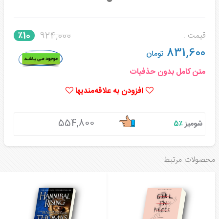
924,000
٪10
قیمت :
831,600
تومان
متن کامل بدون حذفیات
افزودن به علاقه‌مندیها
554,800
شومیز
٪5
محصولات مرتبط