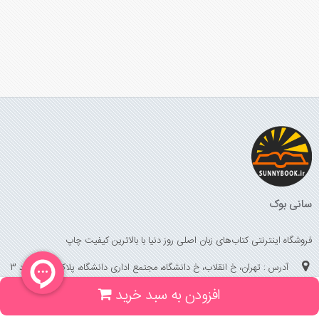
سانی بوک
فروشگاه اینترنتی کتاب‌های زبان اصلی روز دنیا با بالاترین کیفیت چاپ
آدرس : تهران، خ انقلاب، خ دانشگاه، مجتمع اداری دانشگاه، پلاک 158 واحد 3
افزودن به سبد خرید
(جهت خرید حضوری، تلفنی ، پیگیری سفارشات سایت با شماره تلفن 02166175070
تماس حاصل فرمایید)