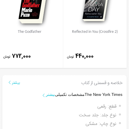
The Godfather
Reflected in You (Crossfire 2)
772,000
440,000
تومان
تومان
خلاصه و قسمتی از کتاب
بیشتر
The
New York Times
مشخصات تکمیلی
بیشتر
قطع:
رقعی
نوع جلد:
جلد سخت
نوع چاپ:
مشکی