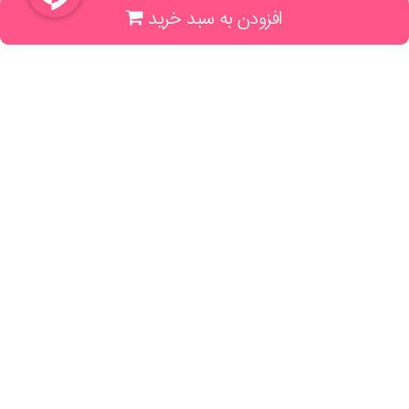
افزودن به سبد خرید
(جهت خرید حضوری، تلفنی ، پیگیری سفارشات سایت با شماره تلفن 02166175070
تماس حاصل فرمایید)
راهنما و خدمات
راهنمای ثبت سفارش
راهنمای ثبت درخواست کتاب
قوانین خرید از سایت
_
با ما همراه باشید
;
تماس با ما
درباره ما