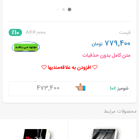
866,000
٪10
قیمت :
779,400
تومان
متن کامل بدون حذفیات
افزودن به علاقه‌مندیها
473,400
شومیز
٪10
محصولات مرتبط