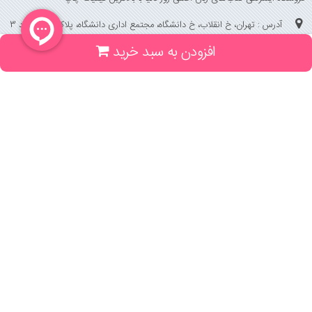
آدرس : تهران، خ انقلاب، خ دانشگاه، مجتمع اداری دانشگاه، پلاک 158 واحد 3
افزودن به سبد خرید
(جهت خرید حضوری، تلفنی ، پیگیری سفارشات سایت با شماره تلفن 02166175070
تماس حاصل فرمایید)
راهنما و خدمات
راهنمای ثبت سفارش
راهنمای ثبت درخواست کتاب
قوانین خرید از سایت
_
با ما همراه باشید
;