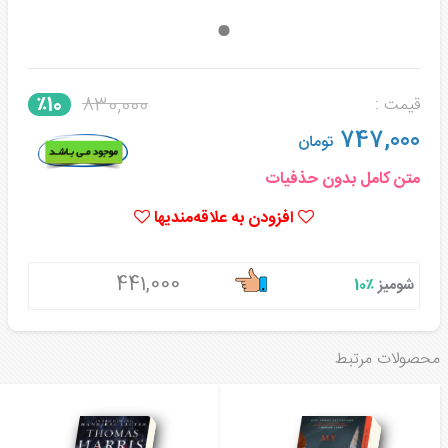
830,000
٪10
قیمت :
747,000
تومان
متن کامل بدون حذفیات
افزودن به علاقه‌مندیها
441,000
شومیز
٪10
محصولات مرتبط