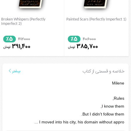
Broken Whispers (Perfectly
Painted Scars (Perfectly Imperfect 1)
Imperfect 2)
٪5
٪5
412000
406000
391,400
385,700
تومان
تومان
خلاصه و قسمتی از کتاب
بیشتر
Milene
Rules,
I know them,
But I didn't follow them.
...
I moved into his city, his domain without appro