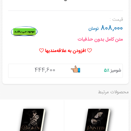
قیمت :
808,000
تومان
متن کامل بدون حذفیات
افزودن به علاقه‌مندیها
444,600
شومیز
٪5
محصولات مرتبط