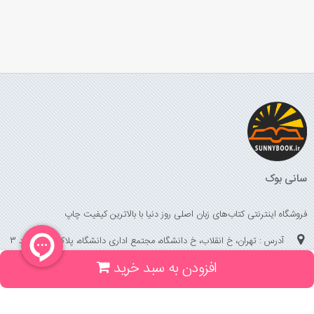
سانی بوک
فروشگاه اینترنتی کتاب‌های زبان اصلی روز دنیا با بالاترین کیفیت چاپ
آدرس : تهران، خ انقلاب، خ دانشگاه، مجتمع اداری دانشگاه، پلاک 158 واحد 3
افزودن به سبد خرید
(جهت خرید حضوری، تلفنی ، پیگیری سفارشات سایت با شماره تلفن 02166175070
تماس حاصل فرمایید)