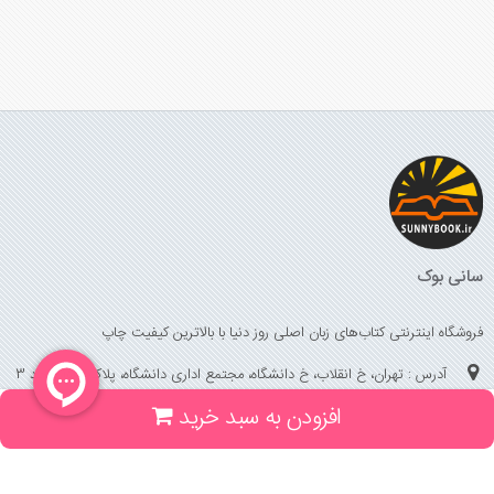
سانی بوک
فروشگاه اینترنتی کتاب‌های زبان اصلی روز دنیا با بالاترین کیفیت چاپ
آدرس : تهران، خ انقلاب، خ دانشگاه، مجتمع اداری دانشگاه، پلاک 158 واحد 3
افزودن به سبد خرید
(جهت خرید حضوری، تلفنی ، پیگیری سفارشات سایت با شماره تلفن 02166175070
تماس حاصل فرمایید)