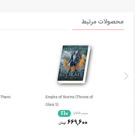
محصولات مرتبط
d Them:
Empire of Storms (Throne of
Glass 5)
٪10
744,000
669,600
تومان