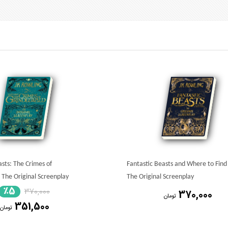
asts: The Crimes of
Fantastic Beasts and Where to Fin
 The Original Screenplay
The Original Screenplay
٪5
370,000
370,000
تومان
351,500
تومان