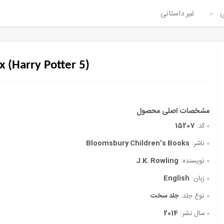
ی
غیر داستانی
x (Harry Potter 5)
کد:
15207
ناشر:
Bloomsbury Children's Books
نویسنده:
J.K. Rowling
زبان:
English
نوع جلد:
جلد سخت
سال نشر:
2014