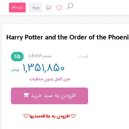
ورود
ثبت‌نام
Harry Potter and the Order of the Phoeni
1,423,000
٪5
قیمت :
1,351,850
تومان
متن کامل بدون حذفیات
افزودن به سبد خرید
افزودن به علاقه‌مندیها