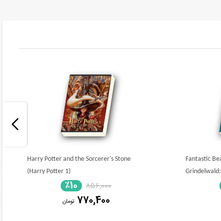
Harry Potter and the Sorcerer's Stone
Fantastic Be
(Harry Potter 1)
Grindelwald:
٪10
856,000
770,400
تومان