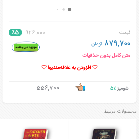
926,000
٪5
قیمت :
879,700
تومان
متن کامل بدون حذفیات
افزودن به علاقه‌مندیها
556,700
شومیز
٪5
محصولات مرتبط