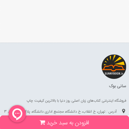
سانی بوک
فروشگاه اینترنتی کتاب‌های زبان اصلی روز دنیا با بالاترین کیفیت چاپ
آدرس : تهران، خ انقلاب، خ دانشگاه، مجتمع اداری دانشگاه، پلاک 158 واحد 3
افزودن به سبد خرید
(جهت خرید حضوری، تلفنی ، پیگیری سفارشات سایت با شماره تلفن 02166175070