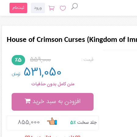
ورود
ثبت‌نام
House of Crimson Curses (Kingdom of Im
559,000
٪5
قیمت :
531,050
تومان
متن کامل بدون حذفیات
افزودن به سبد خرید
855,000
جلد سخت
٪5