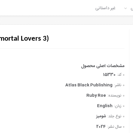
ی
غیر داستانی
mortal Lovers 3)
کد:
15330
ناشر:
Atlas Black Publishing
نویسنده:
Ruby Roe
زبان:
English
نوع جلد:
شومیز
سال نشر:
2024