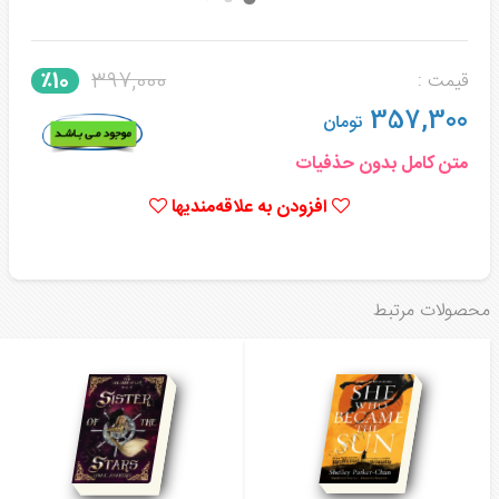
397,000
٪10
قیمت :
357,300
تومان
متن کامل بدون حذفیات
افزودن به علاقه‌مندیها
محصولات مرتبط