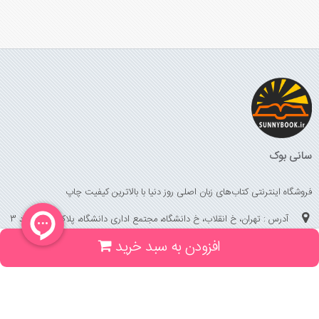
سانی بوک
فروشگاه اینترنتی کتاب‌های زبان اصلی روز دنیا با بالاترین کیفیت چاپ
آدرس : تهران، خ انقلاب، خ دانشگاه، مجتمع اداری دانشگاه، پلاک 158 واحد 3
افزودن به سبد خرید
(جهت خرید حضوری، تلفنی ، پیگیری سفارشات سایت با شماره تلفن 02166175070
تماس حاصل فرمایید)