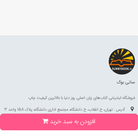
سانی بوک
فروشگاه اینترنتی کتاب‌های زبان اصلی روز دنیا با بالاترین کیفیت چاپ
آدرس : تهران، خ انقلاب، خ دانشگاه، مجتمع اداری دانشگاه، پلاک 158 واحد 3
افزودن به سبد خرید
(جهت خرید حضوری، تلفنی ، پیگیری سفارشات سایت با شماره تلفن 02166175070
تماس حاصل فرمایید)