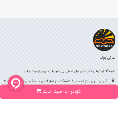
سانی بوک
فروشگاه اینترنتی کتاب‌های زبان اصلی روز دنیا با بالاترین کیفیت چاپ
آدرس : تهران، خ انقلاب، خ دانشگاه، مجتمع اداری دانشگاه، پلاک 158 واحد 3
افزودن به سبد خرید
(جهت خرید حضوری، تلفنی ، پیگیری سفارشات سایت با شماره تلفن 02166175070
تماس حاصل فرمایید)