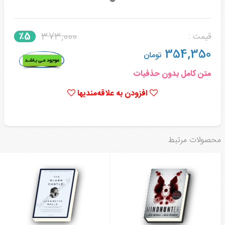
373,000
٪5
قیمت :
354,350
تومان
متن کامل بدون حذفیات
افزودن به علاقه‌مندیها
محصولات مرتبط