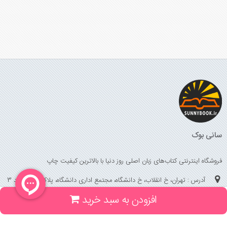
سانی بوک
فروشگاه اینترنتی کتاب‌های زبان اصلی روز دنیا با بالاترین کیفیت چاپ
آدرس : تهران، خ انقلاب، خ دانشگاه، مجتمع اداری دانشگاه، پلاک 158 واحد 3
افزودن به سبد خرید
(جهت خرید حضوری، تلفنی ، پیگیری سفارشات سایت با شماره تلفن 02166175070
تماس حاصل فرمایید)