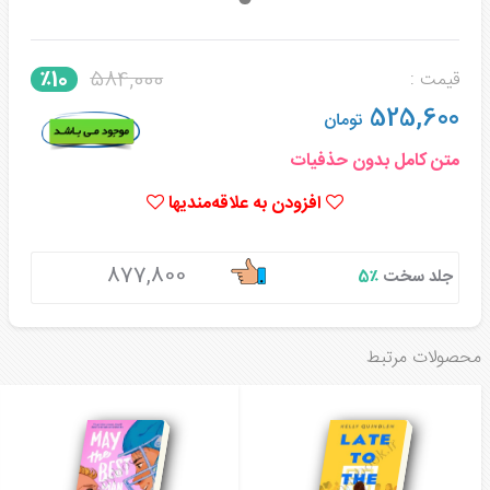
584,000
٪10
قیمت :
525,600
تومان
متن کامل بدون حذفیات
افزودن به علاقه‌مندیها
877,800
جلد سخت
٪5
محصولات مرتبط