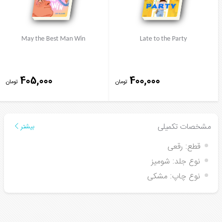
May the Best Man Win
Late to the Party
405,000
400,000
تومان
تومان
مشخصات تکمیلی
بیشتر
قطع:
رقعی
نوع جلد:
شومیز
نوع چاپ:
مشکی