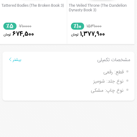
Tattered Bodies (The Broken Book 3)
The Veiled Throne (The Dandelion
Dynasty Book 3)
٪5
٪10
710000
1531000
674,500
1,377,900
تومان
تومان
مشخصات تکمیلی
بیشتر
قطع:
رقعی
نوع جلد:
شومیز
نوع چاپ:
مشکی