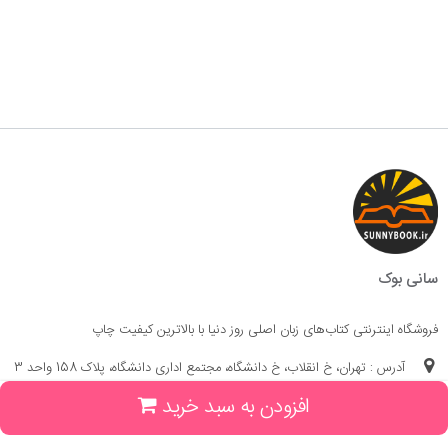
سانی بوک
فروشگاه اینترنتی کتاب‌های زبان اصلی روز دنیا با بالاترین کیفیت چاپ
آدرس : تهران، خ انقلاب، خ دانشگاه، مجتمع اداری دانشگاه، پلاک 158 واحد 3
افزودن به سبد خرید
(جهت خرید حضوری، تلفنی ، پیگیری سفارشات سایت با شماره تلفن 02166175070
تماس حاصل فرمایید)