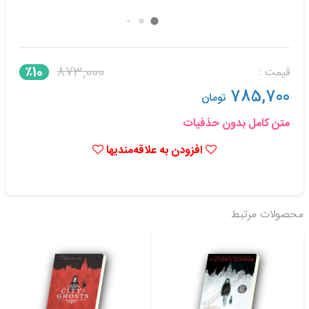
873,000
٪10
قیمت :
785,700
تومان
متن کامل بدون حذفیات
افزودن به علاقه‌مندیها
محصولات مرتبط