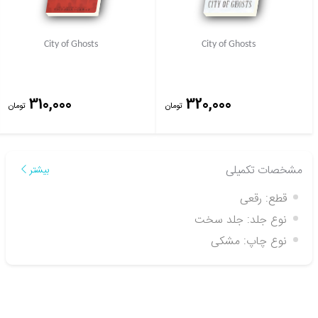
City of Ghosts
City of Ghosts
310,000
320,000
تومان
تومان
مشخصات تکمیلی
بیشتر
قطع:
رقعی
نوع جلد:
جلد سخت
نوع چاپ:
مشکی