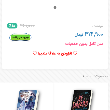
461,000
٪10
قیمت :
414,900
تومان
متن کامل بدون حذفیات
افزودن به علاقه‌مندیها
محصولات مرتبط