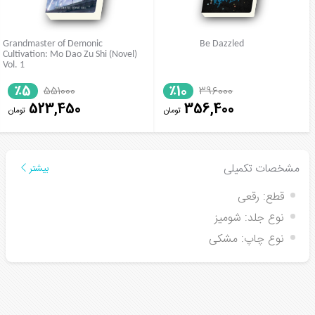
Grandmaster of Demonic
Be Dazzled
Cultivation: Mo Dao Zu Shi (Novel)
Vol. 1
٪5
٪10
551000
396000
523,450
356,400
تومان
تومان
مشخصات تکمیلی
بیشتر
قطع:
رقعی
نوع جلد:
شومیز
نوع چاپ:
مشکی