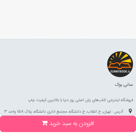
سانی بوک
فروشگاه اینترنتی کتاب‌های زبان اصلی روز دنیا با بالاترین کیفیت چاپ
آدرس : تهران، خ انقلاب، خ دانشگاه، مجتمع اداری دانشگاه، پلاک 158 واحد 3
افزودن به سبد خرید
(جهت خرید حضوری، تلفنی ، پیگیری سفارشات سایت با شماره تلفن 02166175070
تماس حاصل فرمایید)