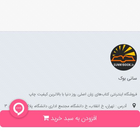
سانی بوک
فروشگاه اینترنتی کتاب‌های زبان اصلی روز دنیا با بالاترین کیفیت چاپ
آدرس : تهران، خ انقلاب، خ دانشگاه، مجتمع اداری دانشگاه، پلاک 158 واحد 3
افزودن به سبد خرید
(جهت خرید حضوری، تلفنی ، پیگیری سفارشات سایت با شماره تلفن 02166175070
تماس حاصل فرمایید)