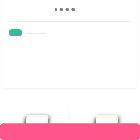
643,000
٪10
قیمت :
578,700
تومان
متن کامل بدون حذفیات
افزودن به علاقه‌مندیها
محصولات مرتبط
افزودن به سبد خرید