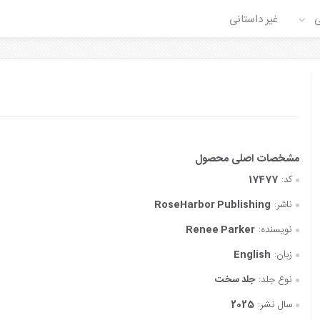
ی
غیر داستانی
کد:
17477
ناشر:
RoseHarbor Publishing
نویسنده:
Renee Parker
زبان:
English
نوع جلد:
جلد سخت
سال نشر:
2025