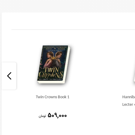
Twin Crowns Book 1
Hanniba
Lecter 
509,000
تومان