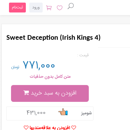
ورود
ثبت‌نام
Sweet Deception (Irish Kings 4)
قیمت :
771,000
تومان
متن کامل بدون حذفیات
افزودن به سبد خرید
431,000
شومیز
افزودن به علاقه‌مندیها