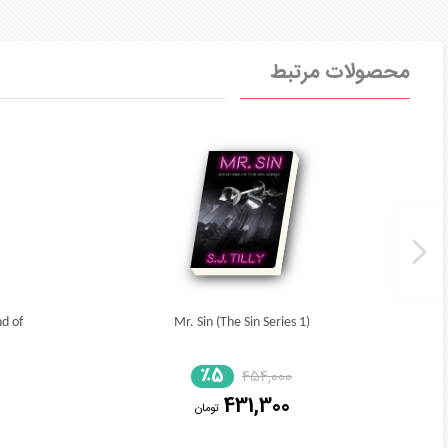
محصولات مرتبط
d of
Mr. Sin (The Sin Series 1)
٪5
454,000
431,300
تومان