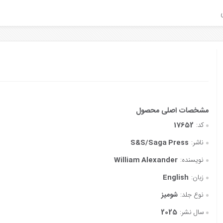
کد:
17652
ناشر:
S&S/Saga Press
نویسنده:
William Alexander
زبان:
English
نوع جلد:
شومیز
سال نشر:
2025