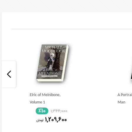
Elric of Melnibone,
A Portrai
Volume 1
Man
٪10
1,344,000
1,209,600
تومان