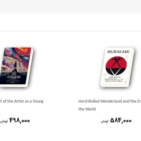
t of the Artist as a Young
Hard-Boiled Wonderland and the En
the World
498,000
584,000
تومان
تومان