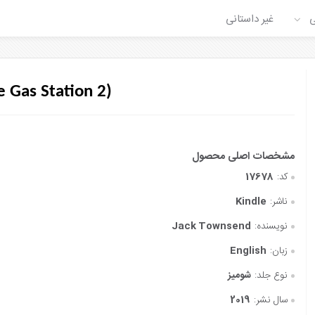
ی
غیر داستانی
e Gas Station 2)
کد:
17678
ناشر:
Kindle
نویسنده:
Jack Townsend
زبان:
English
نوع جلد:
شومیز
سال نشر:
2019