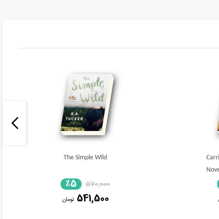
The Simple Wild
Carr
Nove
٪5
570,000
541,500
تومان