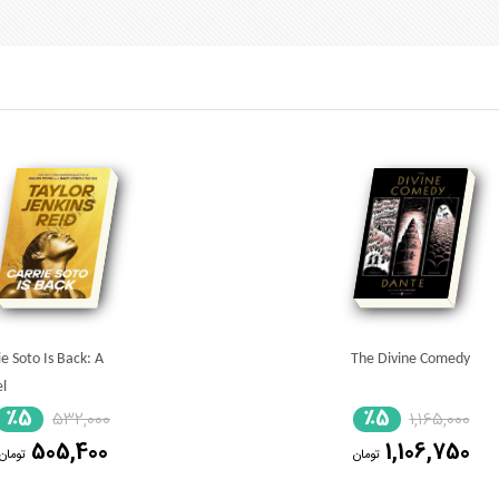
ie Soto Is Back: A
The Divine Comedy
l
٪5
٪5
532,000
1,165,000
505,400
1,106,750
تومان
تومان