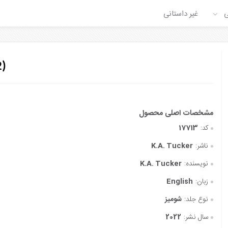
ی
غیر داستانی
2)
کد:
17713
ناشر:
K.A. Tucker
نویسنده:
K.A. Tucker
زبان:
English
نوع جلد:
شومیز
سال نشر:
2022