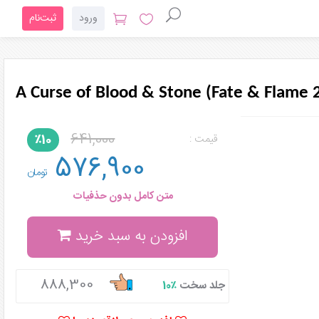
ورود
ثبت‌نام
A Curse of Blood & Stone (Fate & Flame 
641,000
٪10
قیمت :
576,900
تومان
متن کامل بدون حذفیات
افزودن به سبد خرید
888,300
جلد سخت
٪10