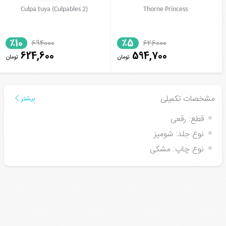
Culpa tuya (Culpables 2)
Thorne Princess
٪10
٪5
694000
626000
624,600
594,700
تومان
تومان
مشخصات تکمیلی
بیشتر
قطع:
رقعی
نوع جلد:
شومیز
نوع چاپ:
مشکی