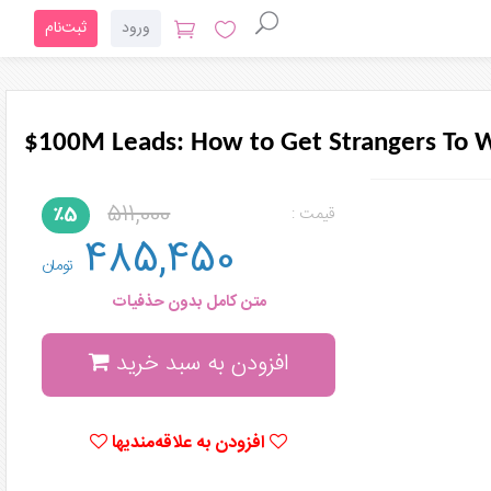
ورود
ثبت‌نام
$100M Leads: How to Get Strangers To W
511,000
٪5
قیمت :
485,450
تومان
متن کامل بدون حذفیات
افزودن به سبد خرید
افزودن به علاقه‌مندیها