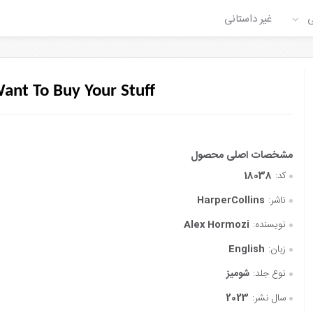
ی
غیر داستانی
ant To Buy Your Stuff
کد:
18038
ناشر:
HarperCollins
نویسنده:
Alex Hormozi
زبان:
English
نوع جلد:
شومیز
سال نشر:
2023